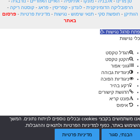
סן מרינו
-
אלבניה
-
מונקו
-
אתיופיה
-
האיים האזוריים
-
נורבגיה
-
הרפובליקה הדומיניקנית
-
לונדון
-
קפריסין
-
פראג
-
קוסטה ריקה
-
הוותיקן
-
חופשת סקי
-
תנאי שימוש
-
נגישות
-
מדיניות פרטיות
-
פרסום
באתר
פתח סרגל נגישות
כלי נגישות
הגדל טקסט
הקטן טקסט
גווני אפור
ניגודיות גבוהה
ניגודיות הפוכה
רקע בהיר
הדגשת קישורים
פונט קריא
איפוס
אנו משתמשים בקבצי cookies ובכלים נוספים לניתוח נתונים. המשך
השימוש באתר, כפוף למדיניות הפרטיות ולתנאים וההגבלות.
הבנתי, סגור
מדיניות פרטיות