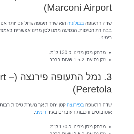
Marconi Airport)
שדה התעופה
בבולוניה
הוא שדה תעופה גדול עם יותר אפ
בבחירת הטיסות. הנסיעה ממנו לסן מרינו אפשרית באמצעו
רימיני.
מרחק מסן מרינו: כ-130 ק"מ.
זמן נסיעה: 1.5-2 שעות ברכב.
3. נמל ה
Peretola)
שדה התעופה
בפירנצה
קטן יחסית אך משרת טיסות רבות ב
אוטובוסים ורכבות העוברים בעיר
רימיני
.
מרחק מסן מרינו: כ-170 ק"מ.
זמן נסיעה: כ-2.5 שעות ברכב.