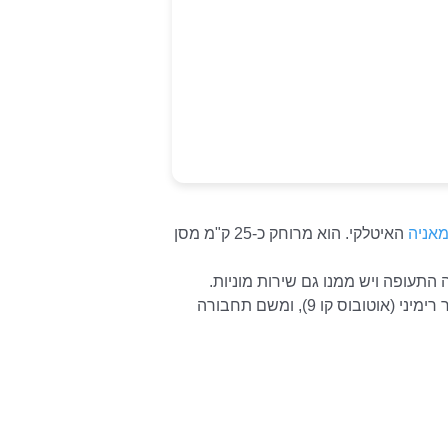
מאניה
האיטלקי. הוא מרוחק כ-25 ק"מ מסן
התעופה ויש ממנו גם שירות מוניות.
תחבורה ציבורית ישירה מחברת את שדה התעופה לעיר רימיני (אוטובוס קו 9), ומשם תחבורה