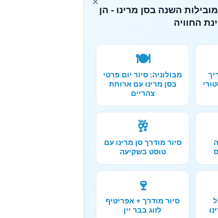
×
ובילות השנה בסן מרינו - הן
נת החוויה
🍽️
יך
מבולוניה: סיור יום פרטי
טורי
בסן מרינו עם ארוחת
צהריים
🥂
ה
סיור מודרך סן מרינו עם
ס
טוסט בשקיעה
🍷
ל
סיור מודרך + אפריטיף
נו
לזוג בבר יין