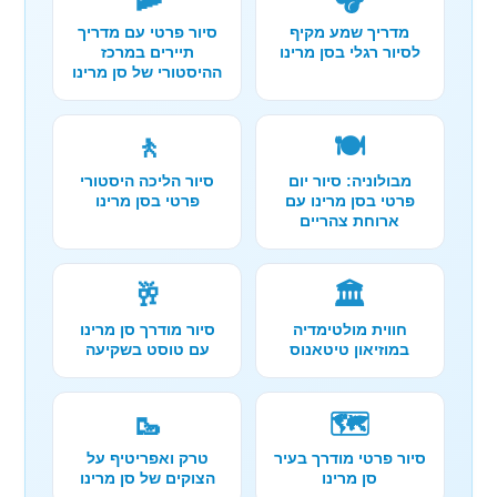
מדריך שמע מקיף
סיור פרטי עם מדריך
לסיור רגלי בסן מרינו
תיירים במרכז
ההיסטורי של סן מרינו
🚶
🍽️
מבולוניה: סיור יום
סיור הליכה היסטורי
פרטי בסן מרינו עם
פרטי בסן מרינו
ארוחת צהריים
🥂
🏛️
חווית מולטימדיה
סיור מודרך סן מרינו
במוזיאון טיטאנוס
עם טוסט בשקיעה
🥾
🗺️
סיור פרטי מודרך בעיר
טרק ואפריטיף על
סן מרינו
הצוקים של סן מרינו