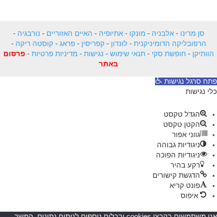
סן מרינו
-
אלבניה
-
מונקו
-
אתיופיה
-
האיים האזוריים
-
נורבגיה
-
הרפובליקה הדומיניקנית
-
לונדון
-
קפריסין
-
פראג
-
קוסטה ריקה
-
הוותיקן
-
חופשת סקי
-
תנאי שימוש
-
נגישות
-
מדיניות פרטיות
-
פרסום
באתר
פתח סרגל נגישות
כלי נגישות
הגדל טקסט
הקטן טקסט
גווני אפור
ניגודיות גבוהה
ניגודיות הפוכה
רקע בהיר
הדגשת קישורים
פונט קריא
איפוס
אנו משתמשים בקבצי cookies ובכלים נוספים לניתוח נתונים. המשך