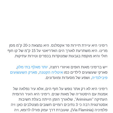
רימיני היא עיירת תיירות פר אקסלנס. היא נמצאת כ-20 ק"מ מסן
מרינו. היא משתרעת לאורך הים האדריאטי על 15 ק"מ של קו חוף
חולי והיא מוקפת בגבעות שמנוקדות בכפרים וטירות עתיקות.
ייש ברימיני מאות חופים ואיזורי רחצה,
יותר מאלף בתי מלון
,
פארקי שעשועים לילדים כמו
איטליה הקטנה
,
פארק השעשועים
פיבילנדיה
, ושפע של מסעדות ומועדונים.
רימיני היא לא רק אתר נופש על חוף הים, אלא עיר נפלאה של
אמנות עם היסטוריה של מאות שנים. רימיני היא העיר הרומית
העתיקה "Ariminum", שלאורך הזמן הייתה בעלת חשיבות
אסטרטגית רבה כי 3 נתיבים רומיים חשובים מצטלבים כאן: ויה
פלמיניה (Via Flaminia), שעוברת דרך עמק פורלו לרומא, ויה