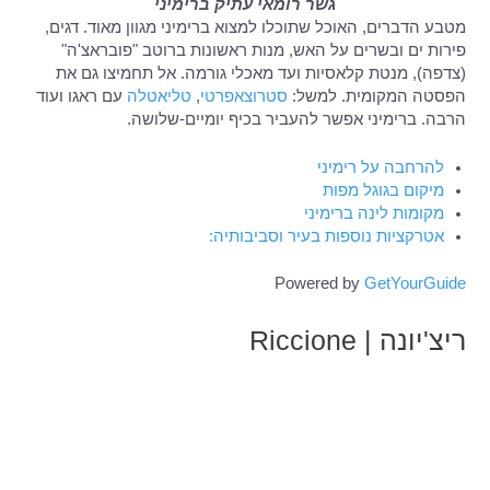
גשר רומאי עתיק ברימיני
מטבע הדברים, האוכל שתוכלו למצוא ברימיני מגוון מאוד. דגים,
פירות ים ובשרים על האש, מנות ראשונות ברוטב "פובראצ'ה"
(צדפה), מנטת קלאסיות ועד מאכלי גורמה. אל תחמיצו גם את
הפסטה המקומית. למשל:
סטרוצאפרטי
,
טליאטלה
עם ראגו ועוד
הרבה. ברימיני אפשר להעביר בכיף יומיים-שלושה.
להרחבה על רימיני
מיקום בגוגל מפות
מקומות לינה ברימיני
אטרקציות נוספות בעיר וסביבותיה:
Powered by
GetYourGuide
ריצ'יונה | Riccione