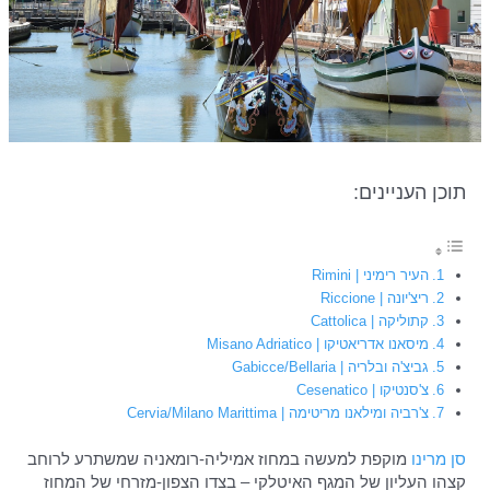
תוכן העניינים:
העיר רימיני | Rimini
ריצ'יונה | Riccione
קתוליקה | Cattolica
מיסאנו אדריאטיקו | Misano Adriatico
גביצ'ה ובלריה | Gabicce/Bellaria
צ'סנטיקו | Cesenatico
צ'רביה ומילאנו מריטימה | Cervia/Milano Marittima
סן מרינו
מוקפת למעשה במחוז אמיליה-רומאניה שמשתרע לרוחב
קצהו העליון של המגף האיטלקי – בצדו הצפון-מזרחי של המחוז