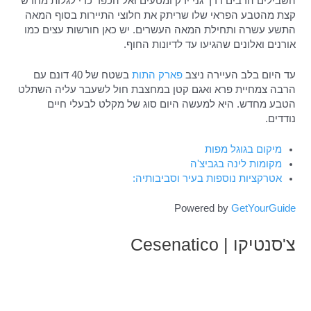
השבילים הרבים דרך גני ירק ומטעים ואל הכפר כדי לגלות מחדש
קצת מהטבע הפראי שלו שריתק את חלוצי התיירות בסוף המאה
התשע עשרה ותחילת המאה העשרים. יש כאן חורשות עצים כמו
אורנים ואלונים שהגיעו עד לדיונות החוף.
עד היום בלב העיירה ניצב
פארק התות
בשטח של 40 דונם עם
הרבה צמחיית פרא ואגם קטן במחצבת חול לשעבר עליה השתלט
הטבע מחדש. היא למעשה היום סוג של מקלט לבעלי חיים
נודדים.
מיקום בגוגל מפות
מקומות לינה בגביצ'ה
אטרקציות נוספות בעיר וסביבותיה:
Powered by
GetYourGuide
צ'סנטיקו | Cesenatico