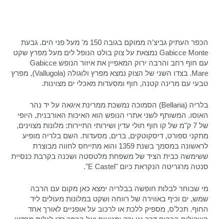
הכפר העתיק גביצ'ה ממוקם בגובה 150 מ' מעל פני הים. גבעת
Gabicce Monte נמצאת על צוק בולט הנופל לים מעל מפרץ שקט
עם חוף רחב והרבה ירוק המאפיין את איזור הנופש Gabicce
Mare. בצדו השני של הצוק נמצא מפרץ ולוגולה (Vallugola), מפרץ
טבעי עם מרינה קטנה, חוף ומסעדות מאכלי ים מצוינות.
בלריה (Bellaria) הסמוכה נמשכת ממרינת איגאה על יד נהר
האוסו. המשותף לשני אתרי הנופש הוא האיכות האורבנית, היופי
של 7 ק"מ של קו חוף חולי עדין ושירותי התיירות: מלונות מצוינים,
מתקני ספורט, דיסקוטקים, ברים, מסעדות. השם בלריה מופיע
לראשונה במסמך בשנת 1359 והוא מתייחס לחווה מבוצרת
ששימשה כבית הציד של משפחת מלטסטה ושכנה בקרבת כנסיית
סנטה מרגריטה הנקראת כיום "E Castel".
מי שבוחר לבלות חופשה בבלריה ימצא כאן מקום עם הרבה
שמש, ים וכיף באווירה של רווחה ושקט במלונות מעולים ליד
החוף. תכל'ס, מספיק ללכת או לרכוב על אופניים לאורך אחד