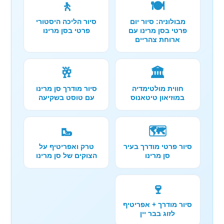
🚶
🍽️
מבולוניה: סיור יום
סיור הליכה היסטורי
פרטי בסן מרינו עם
פרטי בסן מרינו
ארוחת צהריים
🥂
🏛️
חווית מולטימדיה
סיור מודרך סן מרינו
במוזיאון טיטאנוס
עם טוסט בשקיעה
🥾
🗺️
סיור פרטי מודרך בעיר
טרק ואפריטיף על
סן מרינו
הצוקים של סן מרינו
🍷
סיור מודרך + אפריטיף
לזוג בבר יין