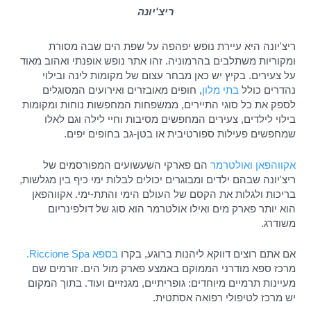
ריצ'יונה
ריצ'יונה היא עיירת נופש יפהפה על שפת הים שבה מסורת
ומקוריות משתלבים בהרמוניה. זהו אתר נופש אופנתי ואהוב מאוד
על צעירים. בקיץ יש כאן מבחר עצום של מקומות לינה ובילוי
נהדרים כולל
בתי מלון
, חופים מאובזרים ואירועים המסוגלים
לספק את כל סוגי התיירים, ממשפחות המחפשות נוחות ומקומות
בילוי לילדים, צעירים המחפשים מסיבות וחיי לילה וגם לאלו
שמחפשים פעילות ספורטיבית או בטן-גב בחופים יפים.
אקווהפאן
ואולטרמר
הם פארקי השעשועים המפורסמים של
ריצ'יונה שבהם ילדים ומבוגרים יכולים לבלות ימי כיף בין מגלשות,
בריכות ולגלות את הקסם של העולם הימי והתת-ימי. אקווהפאן
הוא יותר פארק מים ואילו אולטרמר הוא סוג של דולפינריום
משודרג.
אם אתם רוצים דווקא ליהנות ברוגע, בקרו
בספא Riccione Spa.
מרכז ספא מודרני הממוקם באמצע פארק מול הים. זורמים שם
מעיינות תרמיים מיוחדים: גופריתיים, מגנזיים ועוד. בתוך המקום
יש מרכז לטיפולי רפואה אסתטית.