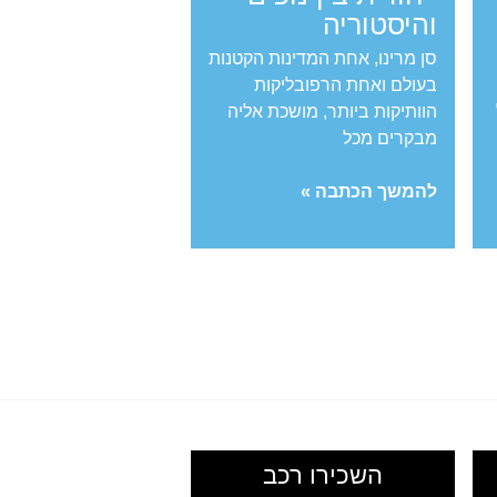
והיסטוריה
סן מרינו, אחת המדינות הקטנות
בעולם ואחת הרפובליקות
הוותיקות ביותר, מושכת אליה
מבקרים מכל
טיול
להמשך הכתבה »
מאורגן
לסן
מרינו
–
הרפתקה
ייחודית
בין
נופים
והיסטוריה
השכירו רכב