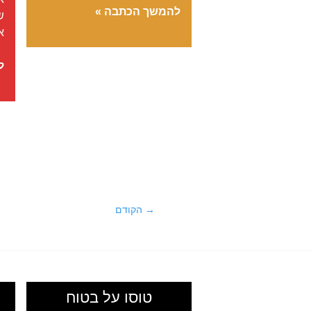
מחוז
להמשך הכתבה »
ש
פיטאנו
א
|
Faetano
מו
ל
ה
ו
ה
Post
→
הקודם
pagination
טוסו על בטוח