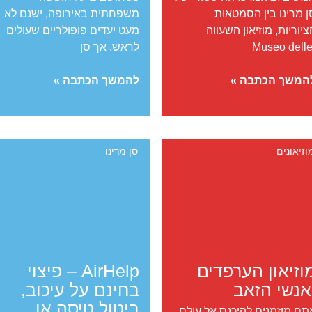
ן מרינו בין הסמטאות
משפחתית באירופה, ישנם לא
ציוריות, מוזיאון השעווה
מעט יעדים פופולריים שעולים
לראש, אך סן
זיאון
סן
המשך הכתבה »
להמשך הכתבה »
שעווה של
מרינו
ן
עם
ינו
ילדים:
טיול
וזיאונים
סן מרינו
נים
משפחתי
ל
מהאגדות
נים
ם
היסטוריה
וזיאון הערפדים
AirHelp – פיצוי
אנשי הזאב
בחינם על עיכוב,
ביטול טיסה או
תם מוזמנים להיכנס אל עולם