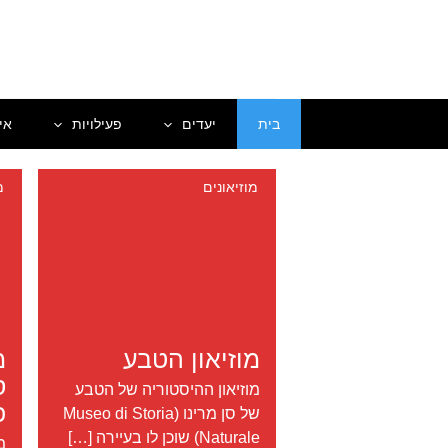
ילוג
תוכן
בית
יעדים
פעילויות
אי
מוזיאונים
מ
מוזיאון הטבע
מ
ס
מוזיאון ההיסטוריה של הטבע
פ
של סן מרינו (Museo di Storia
Naturale) שוכן לו בעיירה […]
מ