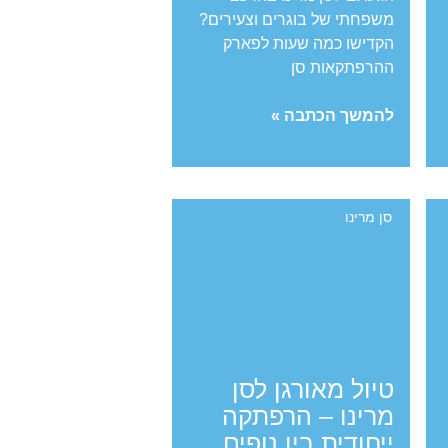
משפחתי של בוגרים וצעירים?
הקדישו כמה שעות לפארק
ההרפתקאות סן
כייף
להמשך הכתבה »
משפחתי:
פארק
ההרפתקאות
של
סן מרינו
סן
מרינו
טיול מאורגן לסן
מרינו – הרפתקה
ייחודית בין נופים