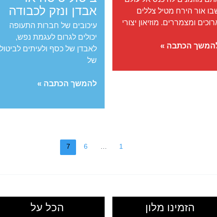
אבדן ונזק לכבודה
בו אור הירח מטיל צללים
רוכים ומצמררים. מוזיאון יצורי
עיכובים של חברות התעופה
יכולים לגרום לעגמת נפש,
זיאון
המשך הכתבה »
לאבדן של כסף ולעיתים לביטול
ערפדים
של
אנשי
זאב
AirHelp
להמשך הכתבה »
–
פיצוי
בחינם
על
עיכוב,
7
6
…
1
ביטול
טיסה
או
אבדן
ונזק
הזמינו מלון
הכל על
לכבודה