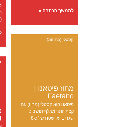
ס
מוזיאון
להמשך הכתבה »
ה
הטבע
(Museo delle
מו
ל
ה
קסטלי (מחוזות)
ס
מר
–
מ
פ
א
פ
מחוז פיטאנו |
ע
ה
Faetano
פיטאנו הוא קסטלי (מחוז) עם
מ
קצת יותר מאלף תושבים
ו
שגרים על שטח של כ-8
א