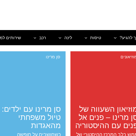
ך להגיע?
טיסות
לינה
רכב
שירותים למט
וזיאונים
סן מרינו
וזיאון השעווה של
סן מרינו עם ילדים:
ן מרינו – פנים אל
טיול משפחתי
נים עם ההיסטוריה
מהאגדות
מש בלב המרכז ההיסטורי של
כשחושבים על חופשה