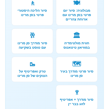
🚶
🍽️
מבולוניה: סיור יום
סיור הליכה היסטורי
פרטי בסן מרינו עם
פרטי בסן מרינו
ארוחת צהריים
🥂
🏛️
חווית מולטימדיה
סיור מודרך סן מרינו
במוזיאון טיטאנוס
עם טוסט בשקיעה
🥾
🗺️
סיור פרטי מודרך בעיר
טרק ואפריטיף על
סן מרינו
הצוקים של סן מרינו
🍷
סיור מודרך + אפריטיף
לזוג בבר יין