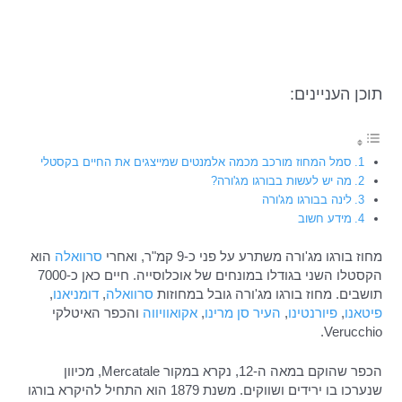
תוכן העניינים:
סמל המחוז מורכב מכמה אלמנטים שמייצגים את החיים בקסטלי
מה יש לעשות בבורגו מג'ורה?
לינה בבורגו מג'ורה
מידע חשוב
מחוז בורגו מג'ורה משתרע על פני כ-9 קמ"ר, ואחרי
סרוואלה
הוא
הקסטלו השני בגודלו במונחים של אוכלוסייה. חיים כאן כ-7000
תושבים. מחוז בורגו מג'ורה גובל במחוזות
סרוואלה
,
דומניאנו
,
פיטאנו
,
פיורנטינו
,
העיר סן מרינו
,
אקואוויווה
והכפר האיטלקי
Verucchio.
הכפר שהוקם במאה ה-12, נקרא במקור Mercatale, מכיוון
שנערכו בו ירידים ושווקים. משנת 1879 הוא התחיל להיקרא בורגו