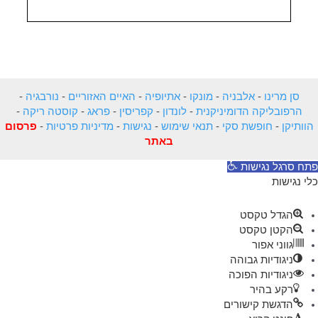
סן מרינו
-
אלבניה
-
מונקו
-
אתיופיה
-
האיים האזוריים
-
נורבגיה
-
הרפובליקה הדומיניקנית
-
לונדון
-
קפריסין
-
פראג
-
קוסטה ריקה
-
הוותיקן
-
חופשת סקי
-
תנאי שימוש
-
נגישות
-
מדיניות פרטיות
-
פרסום
באתר
פתח סרגל נגישות
כלי נגישות
הגדל טקסט
הקטן טקסט
גווני אפור
ניגודיות גבוהה
ניגודיות הפוכה
רקע בהיר
הדגשת קישורים