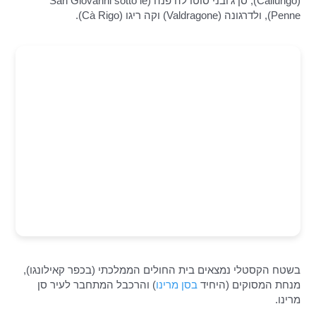
(Cailungo), סן ג'ובני סוטו לה פנה (San Giovanni sotto le
Penne), ולדרגונה (Valdragone) וקה ריגו (Cà Rigo).
בשטח הקסטלי נמצאים בית החולים הממלכתי (בכפר קאילונגו),
מנחת המסוקים (היחיד
בסן מרינו
) והרכבל המתחבר לעיר סן
מרינו.