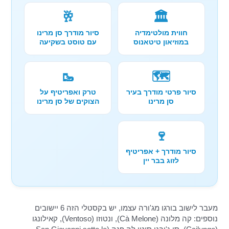
🥂
🏛️
חווית מולטימדיה
סיור מודרך סן מרינו
במוזיאון טיטאנוס
עם טוסט בשקיעה
🥾
🗺️
סיור פרטי מודרך בעיר
טרק ואפריטיף על
סן מרינו
הצוקים של סן מרינו
🍷
סיור מודרך + אפריטיף
לזוג בבר יין
מעבר לישוב בורגו מג'ורה עצמו, יש בקסטלי הזה 6 יישובים
נוספים: קה מלונה (Cà Melone), ונטוזו (Ventoso), קאילונגו