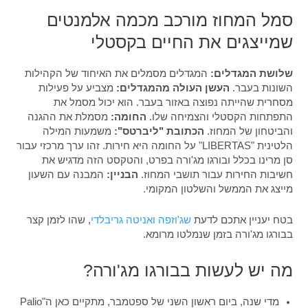
סמל המחוז מורכב מכמה אלמנטים
שמייצגים את החיים בקסטלי
שלושת המגדלים:
המגדלים מסמלים את האיחוד של הקהילות
השונות בעבר.
העשן העולה מהמגדלים:
מצביע על פעילות
מסחרית שהייתה נפוצה באזור בעבר. הוא יכול מסמל את
התפתחות הקסטלי והצמיחה שלו.
החומה:
מסמלת את ההגנה
והביטחון של המחוז.
הכתובת "ליברטס":
משמעות המילה
הלטינית "LIBERTAS" על החומה היא חירות. זהו ערך מרכזי עבור
סן מרינו בכלל ובורגו מג'ורה בפרט, והטקסט הזה מדגיש את
חשיבות החירות עבור תושבי המחוז.
הבניין:
המבנה עם השעון
מייצג את הממשל והשלטון המקומי.
בטח יעניין אתכם לדעת
שג'וזפה
ואניטה גריבלדי
, שהו לזמן קצר
בבורגו מג'ורה בזמן שנמלטו מרומא.
מה יש לעשות בבורגו מג'ורה?
מדי שנה, ביום ראשון השני של ספטמבר, מתקיים כאן ה"Palio