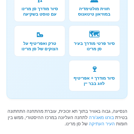
חווית מולטימדיה
סיור מודרך סן מרינו
במוזיאון טיטאנוס
עם טוסט בשקיעה
🥾
🗺️
סיור פרטי מודרך בעיר
טרק ואפריטיף על
סן מרינו
הצוקים של סן מרינו
🍷
סיור מודרך + אפריטיף
לזוג בבר יין
הנסיעה, גבוה באוויר בתוך תא זכוכית, עוברת מהתחנה התחתונה
בטירת
ב
ורגו מאג'ורה
לתחנה העליונה במרכז ההיסטורי, ממש בין
חומות
העיר העתיקה
של סן מרינו.