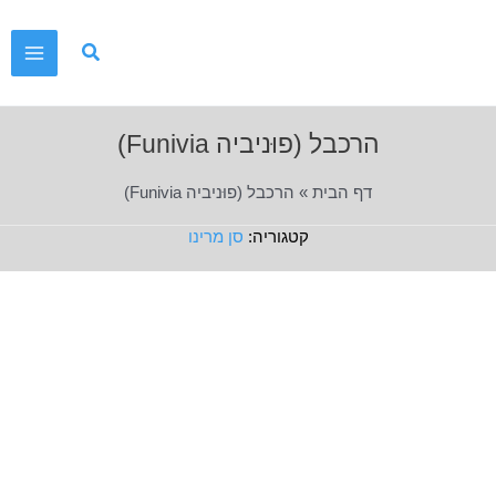
ילוג
תוכן
Main
Menu
הרכבל (פוּניביה Funivia)
דף הבית
»
הרכבל (פוּניביה Funivia)
סן מרינו